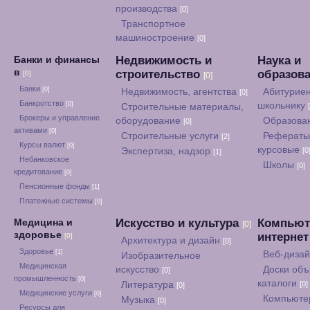
производства
[0]
Транспортное
машиностроение
[0]
Недвижимость и
Наука и
Банки и финансы
в
строительство
образов
[0]
[0]
Банки
[0]
Недвижимость, агентства
Абитуриен
[0]
Банкротство
[0]
школьнику
Строительные материалы,
Брокеры и управление
оборудование
Образова
[0]
активами
[0]
Строительные услуги
Рефераты
[2]
Курсы валют
[0]
курсовые
Экспертиза, надзор
[0
[1]
Небанковское
Школы
[0]
кредитование
[0]
Пенсионные фонды
[1]
Платежные системы
[0]
Искусство и культура
Компьют
Медицина и
[0]
здоровье
интерне
[0]
Архитектура и дизайн
[0]
Здоровье
[1]
Веб-диза
Изобразительное
Медицинская
искусство
Доски объ
[0]
промышленность
[0]
каталоги
Литература
[0]
[0]
Медицинские услуги
[0]
Компьюте
Музыка
[0]
Ресурсы для