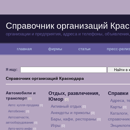
Справочник организаций Кра
организации и предприятия, адреса и телефоны, объявления
главная
фирмы
статьи
пресс-рел
Я ищу:
Справочник организаций Краснодара
Отдых, развлечения,
Справки
Автомобили и
транспорт
Юмор
[0]
[0]
Адреса, 
Авто: купля-продажа
[0]
Активный отдых
[0]
Карты
[0]
Автобизнес
[0]
Анекдоты и приколы
[0]
Каталоги,
Автозапчасти,
Бары, кафе, рестораны
справочни
[0]
автооборудование
[0]
Игры
Энциклоп
[0]
Авто-мото инфо
[0]