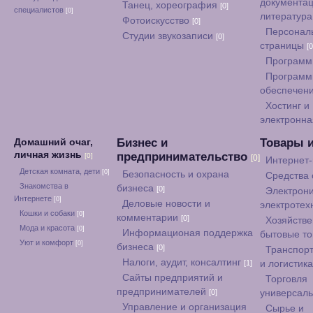
документац
Танец, хореография
[0]
специалистов
[0]
литератур
Фотоискусство
[0]
Персонал
Студии звукозаписи
[0]
страницы
[0
Программ
Программ
обеспечен
Хостинг и
электронна
Бизнес и
Товары 
Домашний очаг,
личная жизнь
предпринимательство
[0]
[0]
Интернет
Детская комната, дети
[0]
Безопасность и охрана
Средства
Знакомства в
бизнеса
[0]
Электрони
Интернете
[0]
Деловые новости и
электротех
Кошки и собаки
[0]
комментарии
[0]
Хозяйстве
Мода и красота
[0]
Информационая поддержка
бытовые т
Уют и комфорт
[0]
бизнеса
[0]
Транспорт
Налоги, аудит, консалтинг
[1]
и логистик
Сайты предприятий и
Торговля
предпринимателей
[0]
универсал
Управление и организация
Сырье и