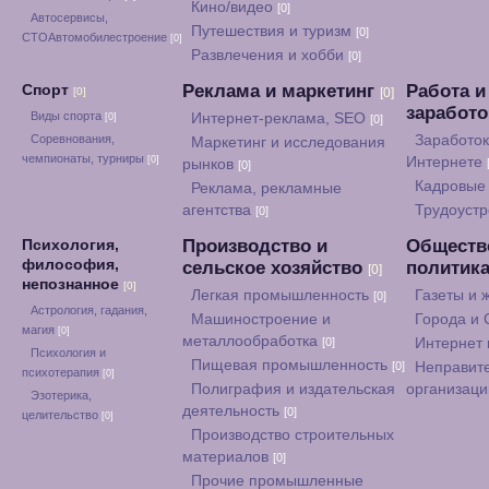
Кино/видео
[0]
Автосервисы,
Путешествия и туризм
[0]
СТОАвтомобилестроение
[0]
Развлечения и хобби
[0]
Реклама и маркетинг
Работа и
Спорт
[0]
[0]
заработ
Виды спорта
Интернет-реклама, SEO
[0]
[0]
Соревнования,
Заработок
Маркетинг и исследования
чемпионаты, турниры
[0]
Интернете
рынков
[0]
Кадровые 
Реклама, рекламные
агентства
Трудоуст
[0]
Производство и
Обществ
Психология,
философия,
сельское хозяйство
политик
[0]
непознанное
[0]
Легкая промышленность
Газеты и
[0]
Астрология, гадания,
Машиностроение и
Города и
магия
[0]
металлообработка
[0]
Интернет
Психология и
Пищевая промышленность
[0]
Неправит
психотерапия
[0]
Полиграфия и издательская
организац
Эзотерика,
деятельность
[0]
целительство
[0]
Производство строительных
материалов
[0]
Прочие промышленные