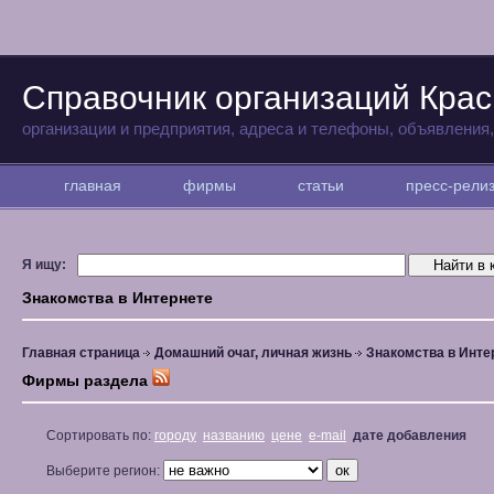
Справочник организаций Кра
организации и предприятия, адреса и телефоны, объявления
главная
фирмы
статьи
пресс-рел
Я ищу:
Знакомства в Интернете
Главная страница
Домашний очаг, личная жизнь
Знакомства в Инте
Фирмы раздела
Сортировать по:
городу
названию
цене
e-mail
дате добавления
Выберите регион: