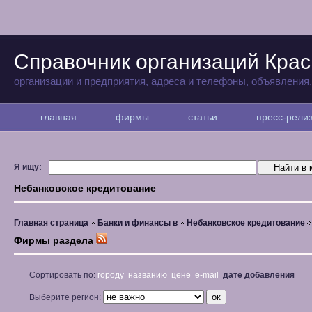
Справочник организаций Кра
организации и предприятия, адреса и телефоны, объявления
главная
фирмы
статьи
пресс-рел
Я ищу:
Небанковское кредитование
Главная страница
Банки и финансы в
Небанковское кредитование
Фирмы раздела
Сортировать по:
городу
названию
цене
e-mail
дате добавления
Выберите регион: